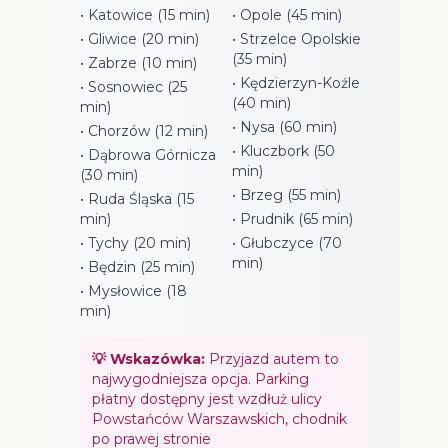
• Katowice (15 min)
• Opole (45 min)
• Gliwice (20 min)
• Strzelce Opolskie
(35 min)
• Zabrze (10 min)
• Kędzierzyn-Koźle
• Sosnowiec (25
(40 min)
min)
• Nysa (60 min)
• Chorzów (12 min)
• Kluczbork (50
• Dąbrowa Górnicza
min)
(30 min)
• Brzeg (55 min)
• Ruda Śląska (15
min)
• Prudnik (65 min)
• Tychy (20 min)
• Głubczyce (70
min)
• Będzin (25 min)
• Mysłowice (18
min)
💡 Wskazówka:
Przyjazd autem to
najwygodniejsza opcja. Parking
płatny dostępny jest wzdłuż ulicy
Powstańców Warszawskich, chodnik
po prawej stronie