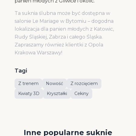
panien młodych z Gliwice i okolic.
Ta suknia ślubna może być dostępna w
salonie Le Mariage w Bytomiu – dogodna
lokalizacja dla panien młodych z Katowic,
Rudy Śląskiej, Zabrza i całego Śląska.
Zapraszamy również klientki z Opola
Krakowa Warszawy!
Tagi
Z trenem
Nowość
Z rozcięciem
Kwiaty 3D
Kryształki
Cekiny
Inne popularne suknie