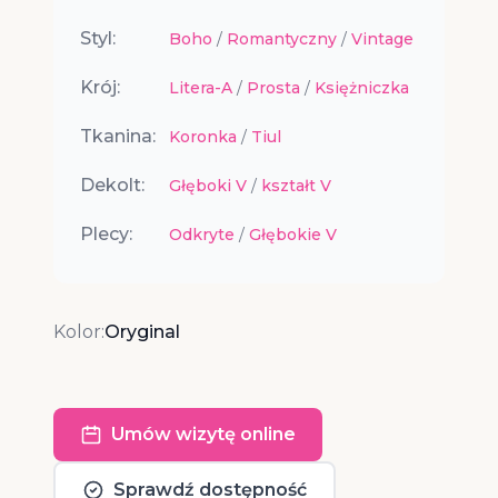
Styl:
Boho
/
Romantyczny
/
Vintage
Krój:
Litera-A
/
Prosta
/
Księżniczka
Tkanina:
Koronka
/
Tiul
Dekolt:
Głęboki V
/
kształt V
Plecy:
Odkryte
/
Głębokie V
Kolor:
Oryginal
Umów wizytę online
Sprawdź dostępność