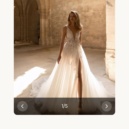
1
/
5