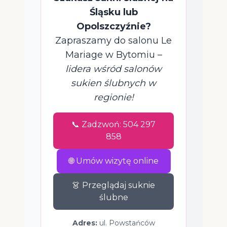
Śląsku lub
Opolszczyźnie?
Zapraszamy do salonu Le
Mariage w Bytomiu –
lidera wśród salonów
sukien ślubnych w
regionie!
📞 Zadzwoń: 504 297
858
🌐 Umów wizytę online
👗 Przeglądaj suknie
ślubne
Adres:
ul. Powstańców