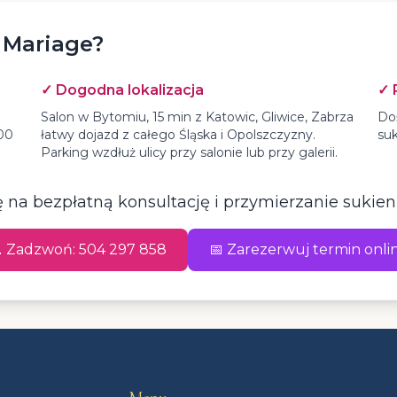
 Mariage?
✓ Dogodna lokalizacja
✓ 
Salon w Bytomiu, 15 min z Katowic, Gliwice, Zabrza
Do
000
łatwy dojazd z całego Śląska i Opolszczyzny.
suk
Parking wzdłuż ulicy przy salonie lub przy galerii.
na bezpłatną konsultację i przymierzanie sukie
 Zadzwoń: 504 297 858
📅 Zarezerwuj termin onli