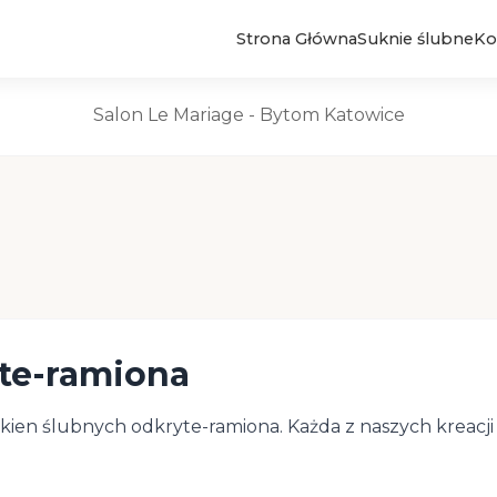
Strona Główna
Suknie ślubne
Ko
Suknie Ślubne
Salon Le Mariage - Bytom Katowice
te-ramiona
kien ślubnych odkryte-ramiona. Każda z naszych kreacji j