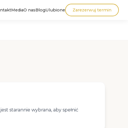
ntakt
Media
O nas
Blog
Ulubione
Zarezerwuj termin
est starannie wybrana, aby spełnić