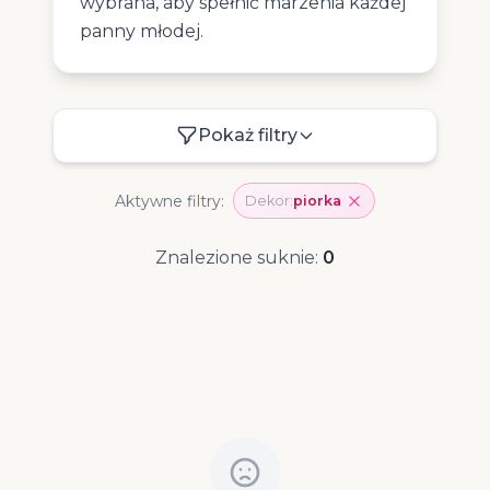
wybrana, aby spełnić marzenia każdej
panny młodej.
Pokaż filtry
Aktywne filtry:
Dekor:
piorka
Znalezione suknie:
0