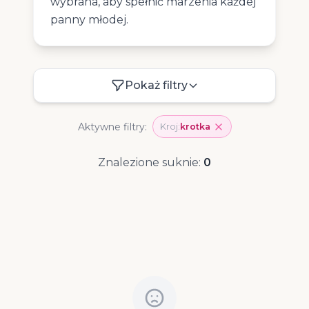
wybrana, aby spełnić marzenia każdej
panny młodej.
Pokaż filtry
Aktywne filtry:
Kroj:
krotka
Znalezione suknie:
0