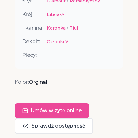
Styl:
Glamour
/
Romantyczny
Krój:
Litera-A
Tkanina:
Koronka
/
Tiul
Dekolt:
Głęboki V
Plecy:
—
Kolor:
Orginal
Umów wizytę online
Sprawdź dostępność