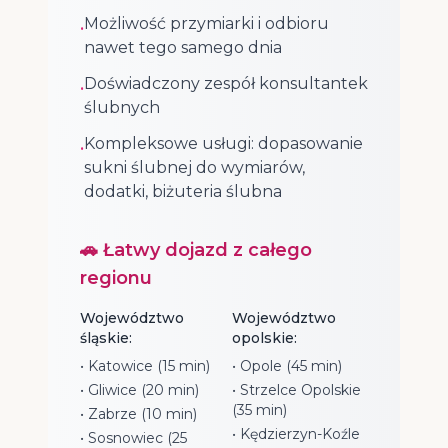
Możliwość przymiarki i odbioru
•
nawet tego samego dnia
Doświadczony zespół konsultantek
•
ślubnych
Kompleksowe usługi: dopasowanie
•
sukni ślubnej do wymiarów,
dodatki, biżuteria ślubna
🚗 Łatwy dojazd z całego
regionu
Województwo
Województwo
śląskie:
opolskie:
• Katowice (15 min)
• Opole (45 min)
• Gliwice (20 min)
• Strzelce Opolskie
(35 min)
• Zabrze (10 min)
• Kędzierzyn-Koźle
• Sosnowiec (25