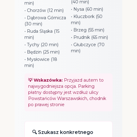
(40 min)
min)
• Nysa (60 min)
• Chorzów (12 min)
• Kluczbork (50
• Dąbrowa Górnicza
min)
(30 min)
• Brzeg (55 min)
• Ruda Śląska (15
min)
• Prudnik (65 min)
• Tychy (20 min)
• Głubczyce (70
min)
• Będzin (25 min)
• Mysłowice (18
min)
💡 Wskazówka:
Przyjazd autem to
najwygodniejsza opcja. Parking
płatny dostępny jest wzdłuż ulicy
Powstańców Warszawskich, chodnik
po prawej stronie
🔍 Szukasz konkretnego