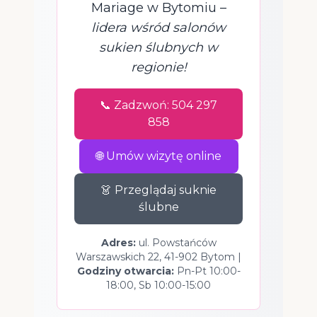
Mariage w Bytomiu –
lidera wśród salonów
sukien ślubnych w
regionie!
📞 Zadzwoń: 504 297
858
🌐 Umów wizytę online
👗 Przeglądaj suknie
ślubne
Adres:
ul. Powstańców
Warszawskich 22, 41-902 Bytom |
Godziny otwarcia:
Pn-Pt 10:00-
18:00, Sb 10:00-15:00