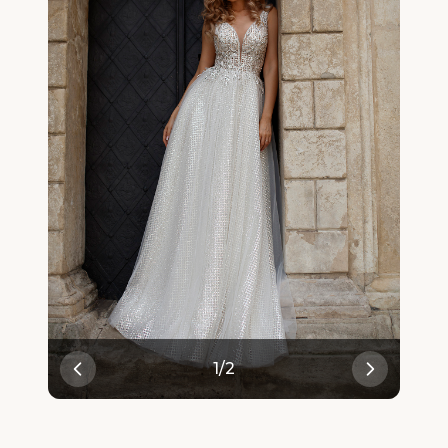
1
/
2