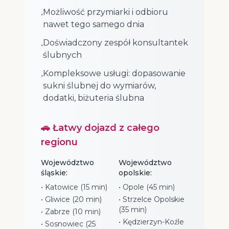
Możliwość przymiarki i odbioru
•
nawet tego samego dnia
Doświadczony zespół konsultantek
•
ślubnych
Kompleksowe usługi: dopasowanie
•
sukni ślubnej do wymiarów,
dodatki, biżuteria ślubna
🚗 Łatwy dojazd z całego
regionu
Województwo
Województwo
śląskie:
opolskie:
• Katowice (15 min)
• Opole (45 min)
• Gliwice (20 min)
• Strzelce Opolskie
(35 min)
• Zabrze (10 min)
• Kędzierzyn-Koźle
• Sosnowiec (25