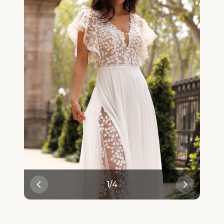
1
/
4