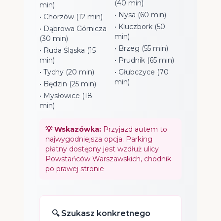
(40 min)
min)
• Nysa (60 min)
• Chorzów (12 min)
• Kluczbork (50
• Dąbrowa Górnicza
min)
(30 min)
• Brzeg (55 min)
• Ruda Śląska (15
min)
• Prudnik (65 min)
• Tychy (20 min)
• Głubczyce (70
min)
• Będzin (25 min)
• Mysłowice (18
min)
💡 Wskazówka:
Przyjazd autem to
najwygodniejsza opcja. Parking
płatny dostępny jest wzdłuż ulicy
Powstańców Warszawskich, chodnik
po prawej stronie
🔍 Szukasz konkretnego