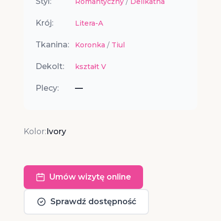
Styl:
Romantyczny
/
Delikatna
Krój:
Litera-A
Tkanina:
Koronka
/
Tiul
Dekolt:
kształt V
Plecy:
—
Kolor:
Ivory
Umów wizytę online
Sprawdź dostępność