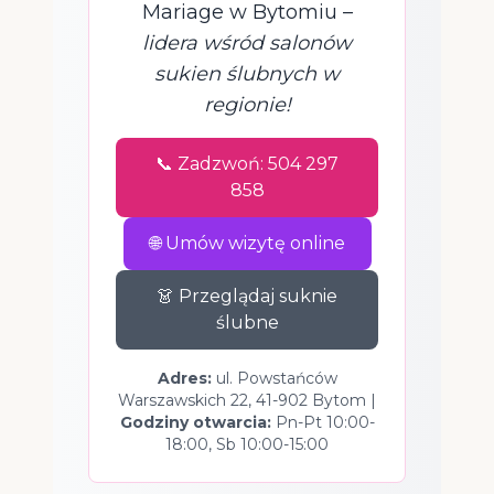
Mariage w Bytomiu –
lidera wśród salonów
sukien ślubnych w
regionie!
📞 Zadzwoń: 504 297
858
🌐 Umów wizytę online
👗 Przeglądaj suknie
ślubne
Adres:
ul. Powstańców
Warszawskich 22, 41-902 Bytom |
Godziny otwarcia:
Pn-Pt 10:00-
18:00, Sb 10:00-15:00