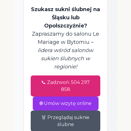
Szukasz sukni ślubnej na
Śląsku lub
Opolszczyźnie?
Zapraszamy do salonu Le
Mariage w Bytomiu –
lidera wśród salonów
sukien ślubnych w
regionie!
📞 Zadzwoń: 504 297
858
🌐 Umów wizytę online
👗 Przeglądaj suknie
ślubne