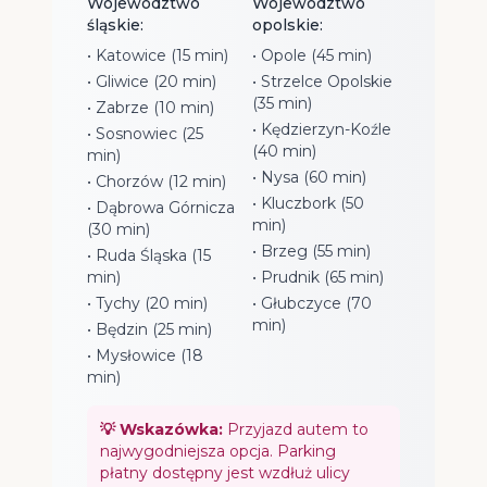
Województwo
Województwo
śląskie:
opolskie:
• Katowice (15 min)
• Opole (45 min)
• Gliwice (20 min)
• Strzelce Opolskie
(35 min)
• Zabrze (10 min)
• Kędzierzyn-Koźle
• Sosnowiec (25
(40 min)
min)
• Nysa (60 min)
• Chorzów (12 min)
• Kluczbork (50
• Dąbrowa Górnicza
min)
(30 min)
• Brzeg (55 min)
• Ruda Śląska (15
min)
• Prudnik (65 min)
• Tychy (20 min)
• Głubczyce (70
min)
• Będzin (25 min)
• Mysłowice (18
min)
💡 Wskazówka:
Przyjazd autem to
najwygodniejsza opcja. Parking
płatny dostępny jest wzdłuż ulicy