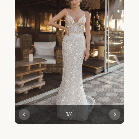
1
/
4