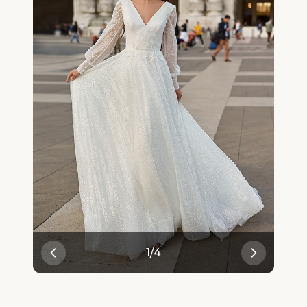
1
/
4