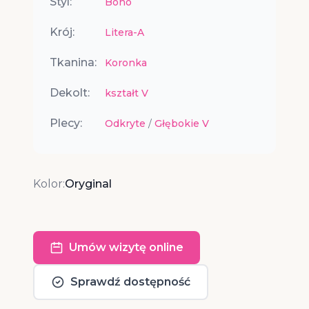
Styl:
Boho
Krój:
Litera-A
Tkanina:
Koronka
Dekolt:
kształt V
Plecy:
Odkryte
/
Głębokie V
Kolor:
Oryginal
Umów wizytę online
Sprawdź dostępność