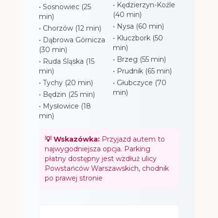
• Kędzierzyn-Koźle
• Sosnowiec (25
(40 min)
min)
• Nysa (60 min)
• Chorzów (12 min)
• Kluczbork (50
• Dąbrowa Górnicza
min)
(30 min)
• Brzeg (55 min)
• Ruda Śląska (15
min)
• Prudnik (65 min)
• Tychy (20 min)
• Głubczyce (70
min)
• Będzin (25 min)
• Mysłowice (18
min)
💡 Wskazówka:
Przyjazd autem to
najwygodniejsza opcja. Parking
płatny dostępny jest wzdłuż ulicy
Powstańców Warszawskich, chodnik
po prawej stronie