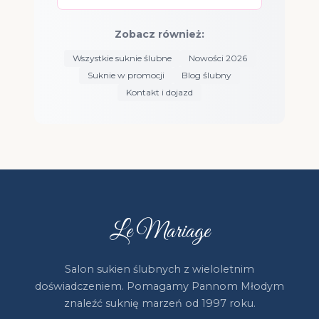
Zobacz również:
Wszystkie suknie ślubne
Nowości 2026
Suknie w promocji
Blog ślubny
Kontakt i dojazd
Le Mariage
Salon sukien ślubnych z wieloletnim
doświadczeniem. Pomagamy Pannom Młodym
znaleźć suknię marzeń od 1997 roku.