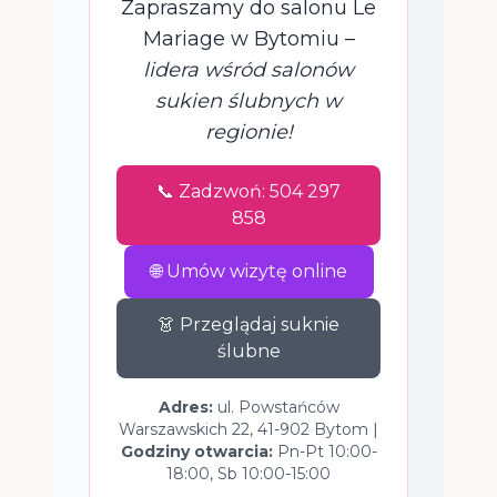
Zapraszamy do salonu Le
Mariage w Bytomiu –
lidera wśród salonów
sukien ślubnych w
regionie!
📞 Zadzwoń: 504 297
858
🌐 Umów wizytę online
👗 Przeglądaj suknie
ślubne
Adres:
ul. Powstańców
Warszawskich 22, 41-902 Bytom |
Godziny otwarcia:
Pn-Pt 10:00-
18:00, Sb 10:00-15:00