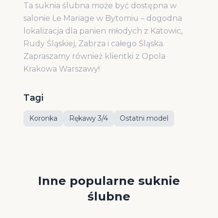
Ta suknia ślubna może być dostępna w
salonie Le Mariage w Bytomiu – dogodna
lokalizacja dla panien młodych z Katowic,
Rudy Śląskiej, Zabrza i całego Śląska.
Zapraszamy również klientki z Opola
Krakowa Warszawy!
Tagi
Koronka
Rękawy 3/4
Ostatni model
Inne popularne suknie
ślubne