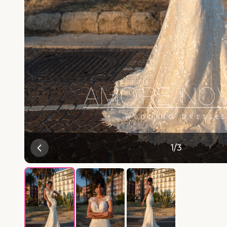
1
/
3