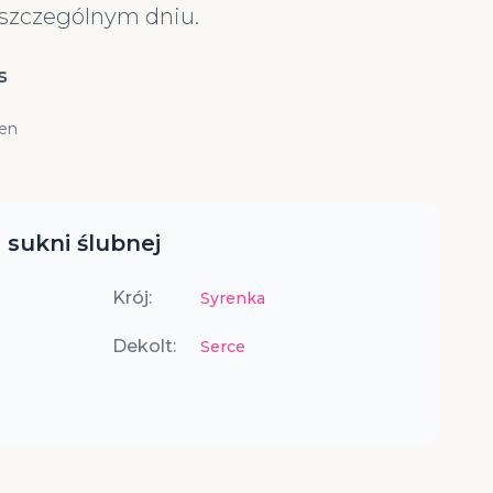
szczególnym dniu.
s
cen
 sukni ślubnej
Krój:
Syrenka
Dekolt:
Serce