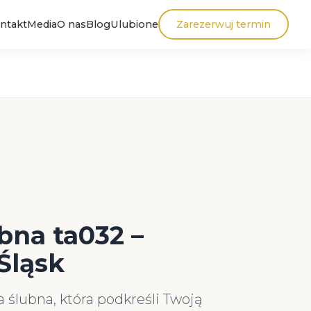
ntakt
Media
O nas
Blog
Ulubione
Zarezerwuj termin
bna ta032 –
Śląsk
 ślubna, która podkreśli Twoją