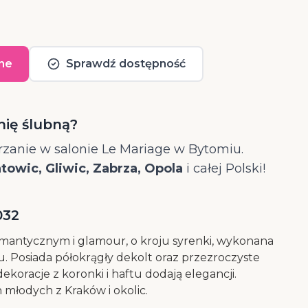
ne
Sprawdź dostępność
nię ślubną?
zanie w salonie Le Mariage w Bytomiu.
owic, Gliwic, Zabrza, Opola
i całej Polski!
032
omantycznym i glamour, o kroju syrenki, wykonana
ulu. Posiada półokrągły dekolt oraz przezroczyste
dekoracje z koronki i haftu dodają elegancji.
 młodych z Kraków i okolic.