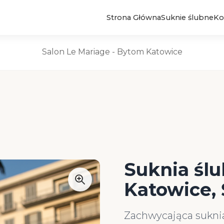
Strona Główna
Suknie ślubne
Ko
Suknie Ślubne
Salon Le Mariage - Bytom Katowice
Suknia ślu
Katowice, 
Zachwycająca suknia