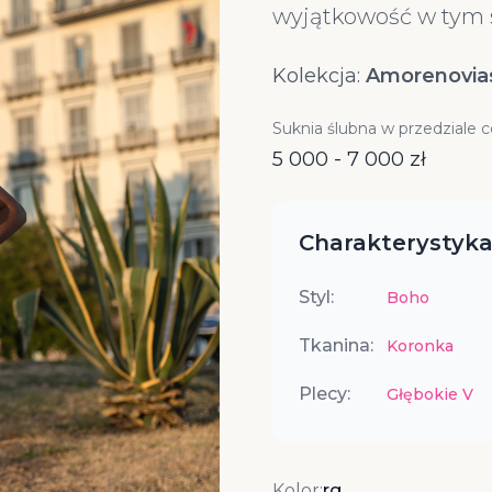
wyjątkowość w tym 
Kolekcja:
Amorenovia
Suknia ślubna w przedziale 
5 000 - 7 000 zł
Charakterystyka
Styl:
Boho
Tkanina:
Koronka
Plecy:
Głębokie V
Kolor:
rg