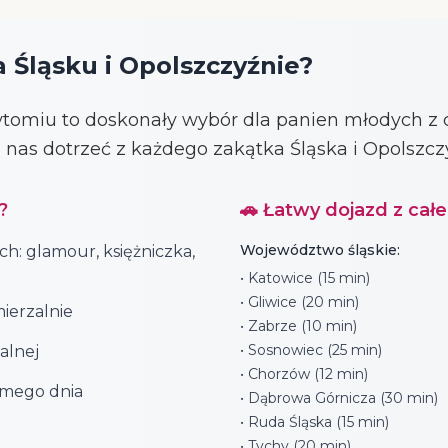
 Śląsku i Opolszczyźnie?
tomiu to doskonały wybór dla panien młodych z c
do nas dotrzeć z każdego zakątka Śląska i Opolszcz
?
🚗 Łatwy dojazd z cał
Województwo śląskie:
ch: glamour, księżniczka,
• Katowice (15 min)
• Gliwice (20 min)
ierzalnie
• Zabrze (10 min)
• Sosnowiec (25 min)
alnej
• Chorzów (12 min)
amego dnia
• Dąbrowa Górnicza (30 min)
• Ruda Śląska (15 min)
• Tychy (20 min)