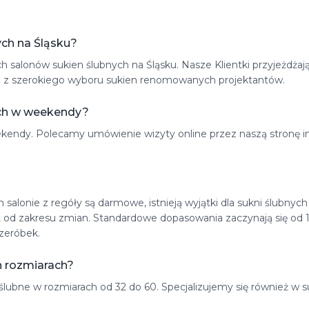
ych na Śląsku?
salonów sukien ślubnych na Śląsku. Nasze Klientki przyjeżdżają 
tać z szerokiego wyboru sukien renomowanych projektantów.
ych w weekendy?
eekendy. Polecamy umówienie wizyty online przez naszą stronę 
salonie z regóły są darmowe, istnieją wyjątki dla sukni ślubny
t od zakresu zmian. Standardowe dopasowania zaczynają się od 
zeróbek.
h rozmiarach?
lubne w rozmiarach od 32 do 60. Specjalizujemy się również w su