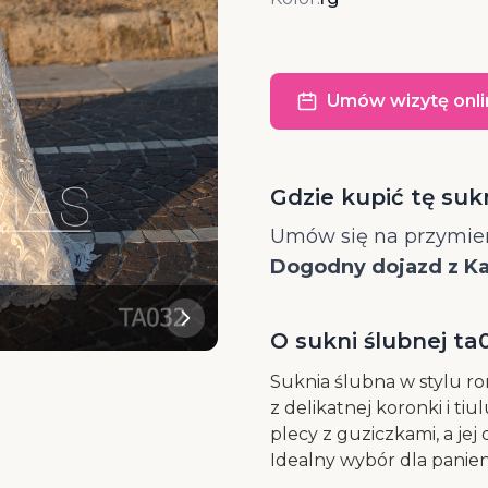
Umów wizytę onli
Gdzie kupić tę suk
Umów się na przymier
Dogodny dojazd z Kat
O sukni ślubnej ta
Suknia ślubna w stylu r
z delikatnej koronki i ti
plecy z guziczkami, a jej 
Idealny wybór dla panien