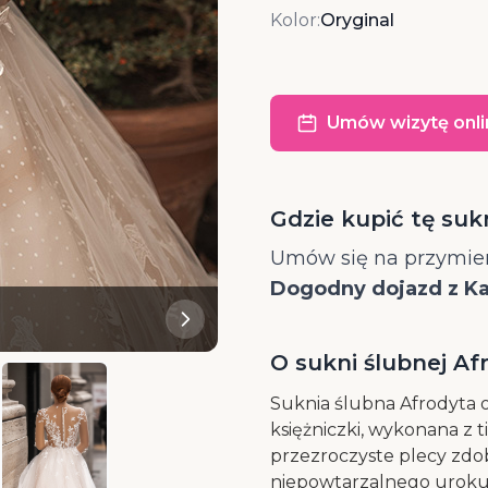
Kolor:
Oryginal
Umów wizytę onli
Gdzie kupić tę suk
Umów się na przymier
Dogodny dojazd z Kat
O sukni ślubnej Af
Suknia ślubna Afrodyta o
księżniczki, wykonana z t
przezroczyste plecy zdob
niepowtarzalnego uroku.