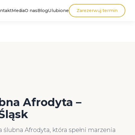
ntakt
Media
O nas
Blog
Ulubione
Zarezerwuj termin
bna Afrodyta –
Śląsk
 ślubna Afrodyta, która spełni marzenia