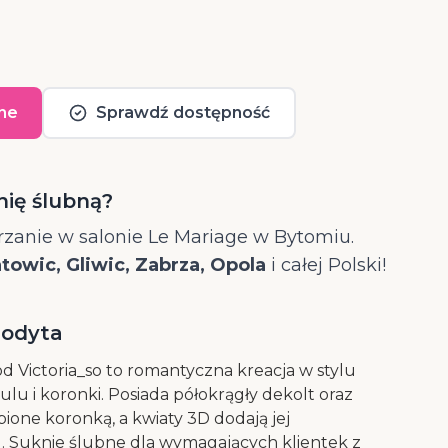
ne
Sprawdź dostępność
nię ślubną?
zanie w salonie Le Mariage w Bytomiu.
owic, Gliwic, Zabrza, Opola
i całej Polski!
rodyta
d Victoria_so to romantyczna kreacja w stylu
iulu i koronki. Posiada półokrągły dekolt oraz
ione koronką, a kwiaty 3D dodają jej
 Suknie ślubne dla wymagających klientek z