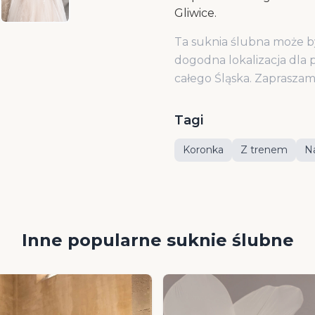
Gliwice.
Ta suknia ślubna może b
dogodna lokalizacja dla p
całego Śląska. Zaprasza
Tagi
Koronka
Z trenem
N
Inne popularne suknie ślubne