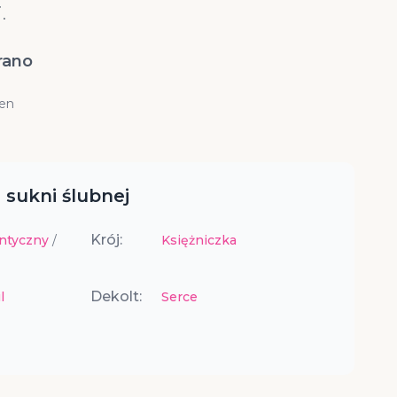
.
rano
cen
 sukni ślubnej
Krój:
ntyczny
/
Księżniczka
Dekolt:
l
Serce