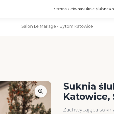
Strona Główna
Suknie ślubne
Ko
Suknie Ślubne
Salon Le Mariage - Bytom Katowice
Suknia ślu
Katowice, 
Zachwycająca suknia