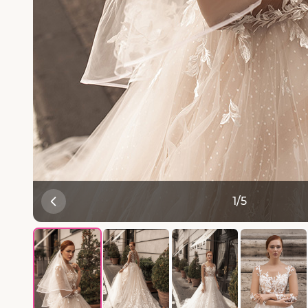
1
/
5