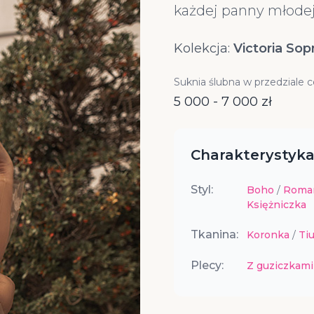
każdej panny młodej
Kolekcja:
Victoria Sop
Suknia ślubna w przedziale 
5 000 - 7 000 zł
Charakterystyka
Styl:
Boho
/
Roma
Księżniczka
Tkanina:
Koronka
/
Tiu
Plecy:
Z guziczkami