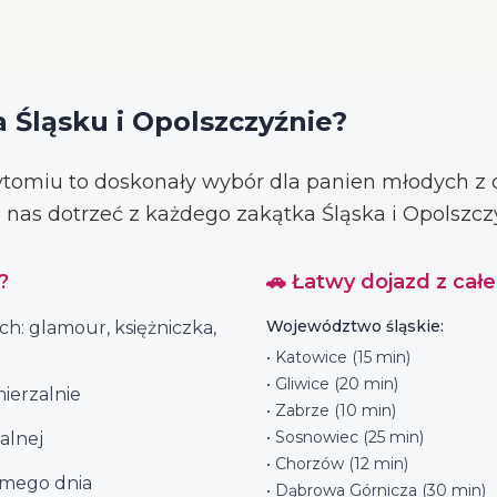
 Śląsku i Opolszczyźnie?
tomiu to doskonały wybór dla panien młodych z c
do nas dotrzeć z każdego zakątka Śląska i Opolszcz
?
🚗 Łatwy dojazd z cał
Województwo śląskie:
ch: glamour, księżniczka,
• Katowice (15 min)
• Gliwice (20 min)
ierzalnie
• Zabrze (10 min)
• Sosnowiec (25 min)
alnej
• Chorzów (12 min)
amego dnia
• Dąbrowa Górnicza (30 min)