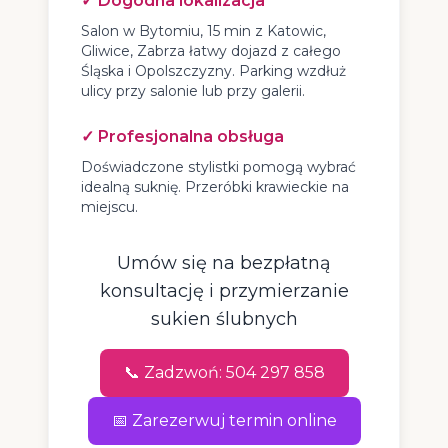
✓ Dogodna lokalizacja
Salon w Bytomiu, 15 min z Katowic,
Gliwice, Zabrza łatwy dojazd z całego
Śląska i Opolszczyzny. Parking wzdłuż
ulicy przy salonie lub przy galerii.
✓ Profesjonalna obsługa
Doświadczone stylistki pomogą wybrać
idealną suknię. Przeróbki krawieckie na
miejscu.
Umów się na bezpłatną
konsultację i przymierzanie
sukien ślubnych
📞 Zadzwoń: 504 297 858
📅 Zarezerwuj termin online