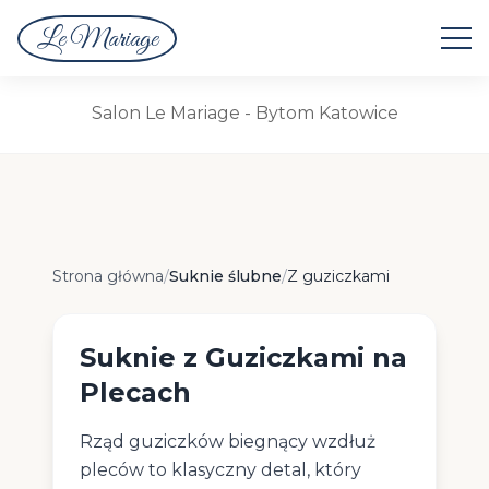
Le Mariage
Suknie Ślubne
Salon Le Mariage - Bytom Katowice
Suknie z Guziczkami na Plecach
Strona główna
/
Suknie ślubne
/
Z guziczkami
Suknie z Guziczkami na
Plecach
Rząd guziczków biegnący wzdłuż
pleców to klasyczny detal, który