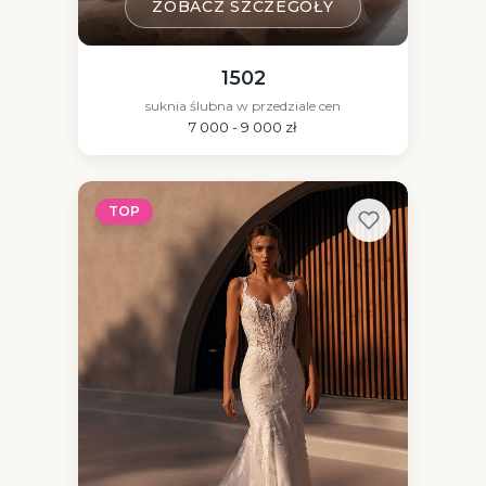
ZOBACZ SZCZEGÓŁY
1502
suknia ślubna w przedziale cen
7 000 - 9 000 zł
TOP