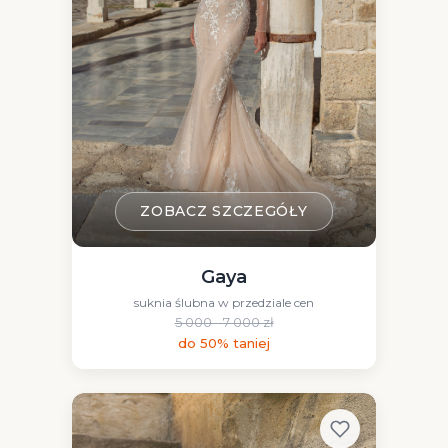
ZOBACZ SZCZEGÓŁY
Gaya
suknia ślubna w przedziale cen
5 000 - 7 000 zł
do 50% taniej