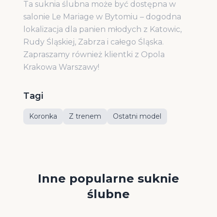
Ta suknia ślubna może być dostępna w
salonie Le Mariage w Bytomiu – dogodna
lokalizacja dla panien młodych z Katowic,
Rudy Śląskiej, Zabrza i całego Śląska.
Zapraszamy również klientki z Opola
Krakowa Warszawy!
Tagi
Koronka
Z trenem
Ostatni model
Inne popularne suknie
ślubne