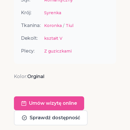
Krój:
Syrenka
Tkanina:
Koronka
/
Tiul
Dekolt:
kształt V
Plecy:
Z guziczkami
Kolor:
Orginal
Umów wizytę online
Sprawdź dostępność