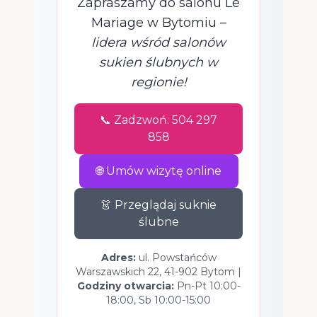
Zapraszamy do salonu Le
Mariage w Bytomiu –
lidera wśród salonów
sukien ślubnych w
regionie!
📞 Zadzwoń: 504 297
858
🌐 Umów wizytę online
👗 Przeglądaj suknie
ślubne
Adres:
ul. Powstańców
Warszawskich 22, 41-902 Bytom |
Godziny otwarcia:
Pn-Pt 10:00-
18:00, Sb 10:00-15:00