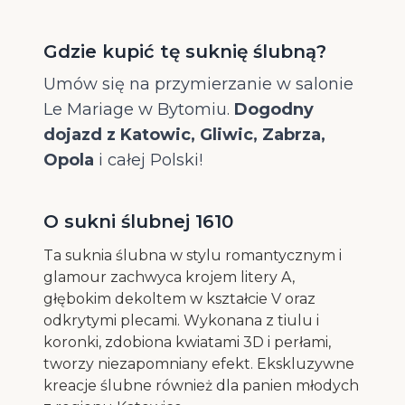
Gdzie kupić tę suknię ślubną?
Umów się na przymierzanie w salonie
Le Mariage w Bytomiu.
Dogodny
dojazd z Katowic, Gliwic, Zabrza,
Opola
i całej Polski!
O sukni ślubnej 1610
Ta suknia ślubna w stylu romantycznym i
glamour zachwyca krojem litery A,
głębokim dekoltem w kształcie V oraz
odkrytymi plecami. Wykonana z tiulu i
koronki, zdobiona kwiatami 3D i perłami,
tworzy niezapomniany efekt. Ekskluzywne
kreacje ślubne również dla panien młodych