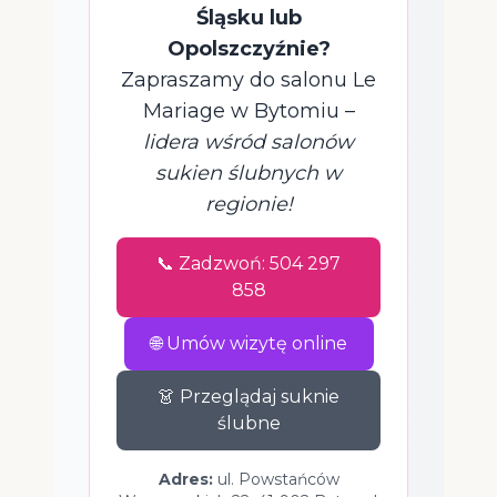
Śląsku lub
Opolszczyźnie?
Zapraszamy do salonu Le
Mariage w Bytomiu –
lidera wśród salonów
sukien ślubnych w
regionie!
📞 Zadzwoń: 504 297
858
🌐 Umów wizytę online
👗 Przeglądaj suknie
ślubne
Adres:
ul. Powstańców