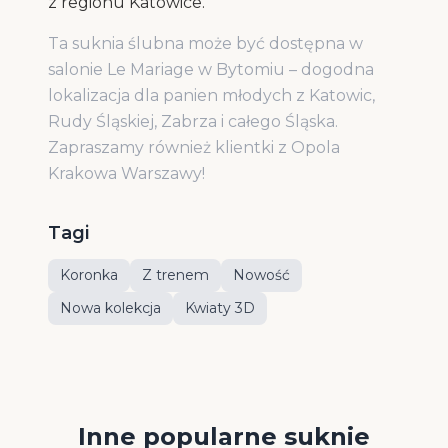
z regionu Katowice.
Ta suknia ślubna może być dostępna w
salonie Le Mariage w Bytomiu – dogodna
lokalizacja dla panien młodych z Katowic,
Rudy Śląskiej, Zabrza i całego Śląska.
Zapraszamy również klientki z Opola
Krakowa Warszawy!
Tagi
Koronka
Z trenem
Nowość
Nowa kolekcja
Kwiaty 3D
Inne popularne suknie