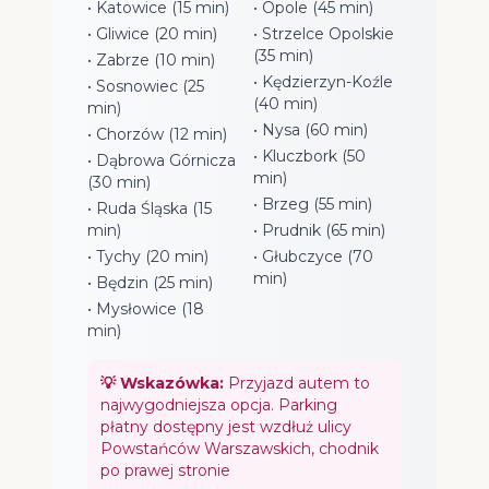
• Katowice (15 min)
• Opole (45 min)
• Gliwice (20 min)
• Strzelce Opolskie
(35 min)
• Zabrze (10 min)
• Kędzierzyn-Koźle
• Sosnowiec (25
(40 min)
min)
• Nysa (60 min)
• Chorzów (12 min)
• Kluczbork (50
• Dąbrowa Górnicza
min)
(30 min)
• Brzeg (55 min)
• Ruda Śląska (15
min)
• Prudnik (65 min)
• Tychy (20 min)
• Głubczyce (70
min)
• Będzin (25 min)
• Mysłowice (18
min)
💡 Wskazówka:
Przyjazd autem to
najwygodniejsza opcja. Parking
płatny dostępny jest wzdłuż ulicy
Powstańców Warszawskich, chodnik
po prawej stronie