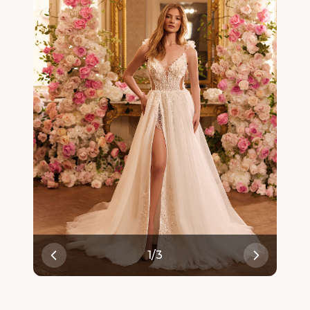
1
/
3