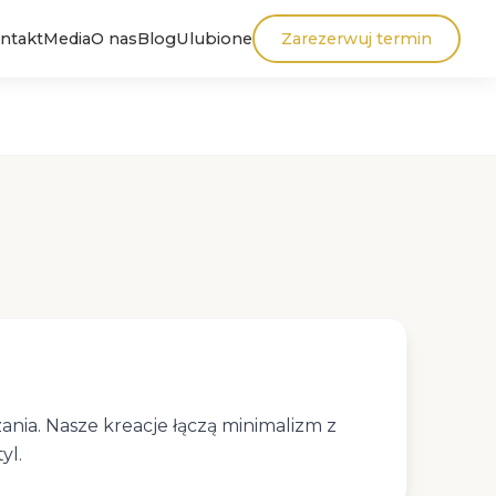
ntakt
Media
O nas
Blog
Ulubione
Zarezerwuj termin
nia. Nasze kreacje łączą minimalizm z
yl.