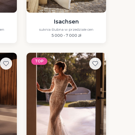
Isachsen
cen
suknia ślubna w przedziale cen
5 000 - 7 000 zł
TOP