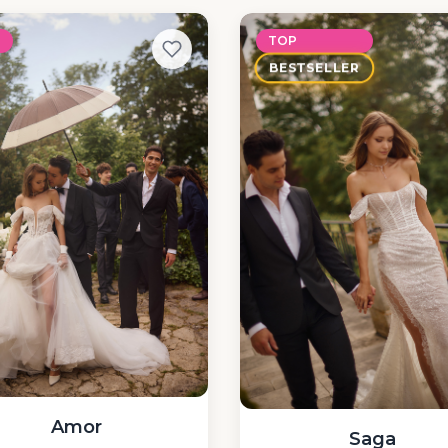
P
TOP
BESTSELLER
Amor
Saga