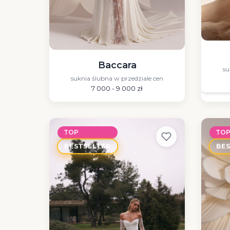
Baccara
su
suknia ślubna w przedziale cen
7 000 - 9 000 zł
TOP
TO
BESTSELLER
BE