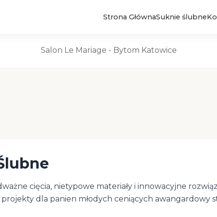
Strona Główna
Suknie ślubne
Ko
Suknie Ślubne
Salon Le Mariage - Bytom Katowice
Ślubne
żne cięcia, nietypowe materiały i innowacyjne rozwiąza
projekty dla panien młodych ceniących awangardowy st