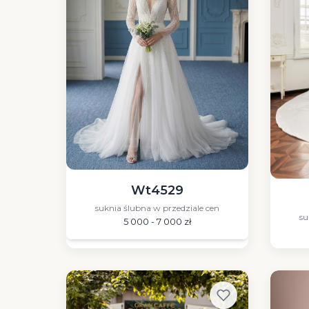
Wt4529
suknia ślubna w przedziale cen
su
5 000 - 7 000 zł