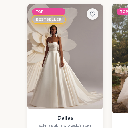
TOP
TO
BESTSELLER
Dallas
suknia ślubna w przedziale cen