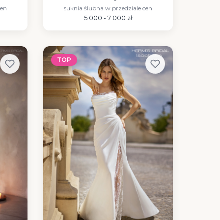
cen
suknia ślubna w przedziale cen
5 000 - 7 000 zł
TOP