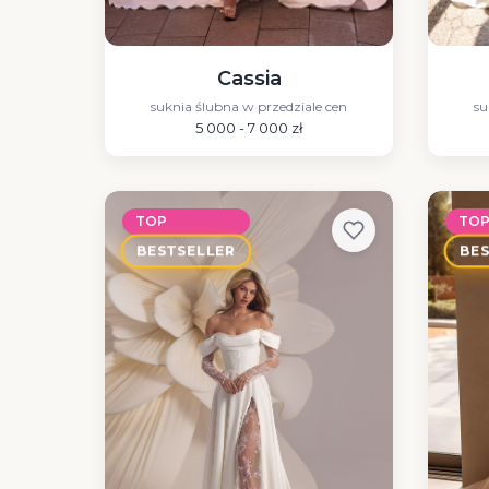
Cassia
suknia ślubna w przedziale cen
su
5 000 - 7 000 zł
TOP
TO
BESTSELLER
BE