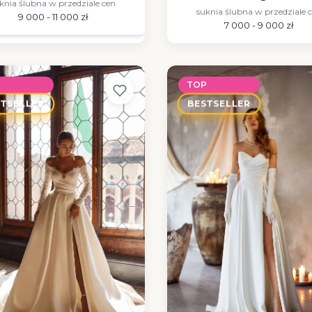
knia ślubna w przedziale cen
suknia ślubna w przedziale 
9 000 - 11 000 zł
7 000 - 9 000 zł
P
TOP
STSELLER
BESTSELLER