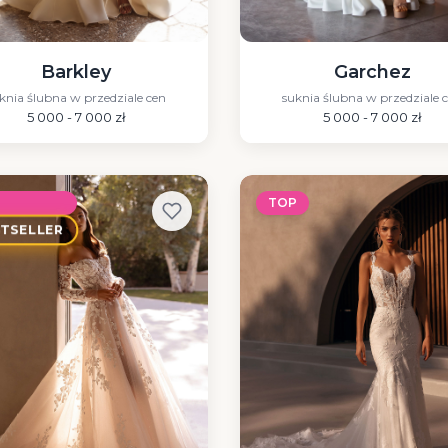
Barkley
Garchez
knia ślubna w przedziale cen
suknia ślubna w przedziale 
5 000 - 7 000 zł
5 000 - 7 000 zł
P
TOP
STSELLER