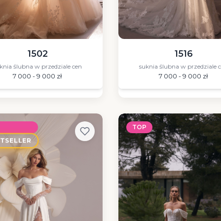
1502
1516
knia ślubna w przedziale cen
suknia ślubna w przedziale 
7 000 - 9 000 zł
7 000 - 9 000 zł
P
TOP
STSELLER