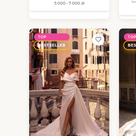
su
5 000 - 7 000 zł
TOP
TO
BESTSELLER
BE