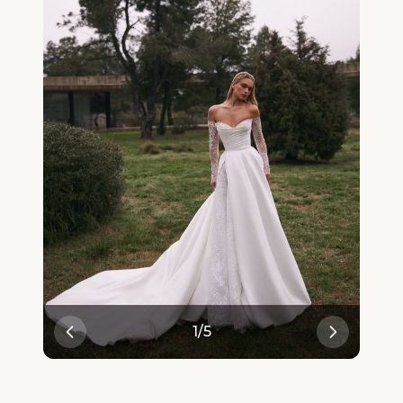
1
/
5