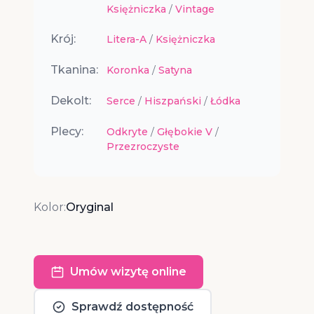
Księżniczka
/
Vintage
Krój:
Litera-A
/
Księżniczka
Tkanina:
Koronka
/
Satyna
Dekolt:
Serce
/
Hiszpański
/
Łódka
Plecy:
Odkryte
/
Głębokie V
/
Przezroczyste
Kolor:
Oryginal
Umów wizytę online
Sprawdź dostępność