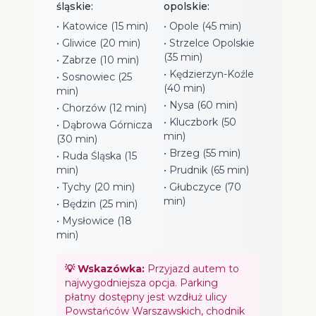
śląskie:
opolskie:
• Katowice (15 min)
• Opole (45 min)
• Gliwice (20 min)
• Strzelce Opolskie
(35 min)
• Zabrze (10 min)
• Kędzierzyn-Koźle
• Sosnowiec (25
(40 min)
min)
• Nysa (60 min)
• Chorzów (12 min)
• Kluczbork (50
• Dąbrowa Górnicza
min)
(30 min)
• Brzeg (55 min)
• Ruda Śląska (15
min)
• Prudnik (65 min)
• Tychy (20 min)
• Głubczyce (70
min)
• Będzin (25 min)
• Mysłowice (18
min)
💡 Wskazówka:
Przyjazd autem to
najwygodniejsza opcja. Parking
płatny dostępny jest wzdłuż ulicy
Powstańców Warszawskich, chodnik