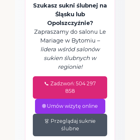
Szukasz sukni ślubnej na
Śląsku lub
Opolszczyźnie?
Zapraszamy do salonu Le
Mariage w Bytomiu –
lidera wśród salonów
sukien ślubnych w
regionie!
📞 Zadzwoń: 504 297
858
🌐 Umów wizytę online
👗 Przeglądaj suknie
ślubne