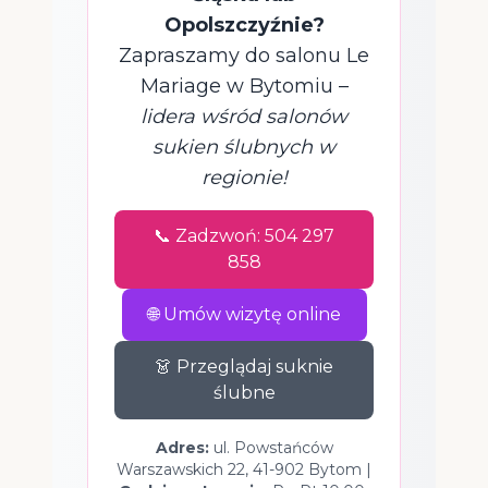
Opolszczyźnie?
Zapraszamy do salonu Le
Mariage w Bytomiu –
lidera wśród salonów
sukien ślubnych w
regionie!
📞 Zadzwoń: 504 297
858
🌐 Umów wizytę online
👗 Przeglądaj suknie
ślubne
Adres:
ul. Powstańców
Warszawskich 22, 41-902 Bytom |