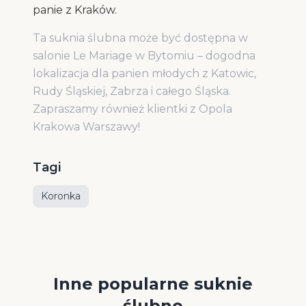
panie z Kraków.
Ta suknia ślubna może być dostępna w
salonie Le Mariage w Bytomiu – dogodna
lokalizacja dla panien młodych z Katowic,
Rudy Śląskiej, Zabrza i całego Śląska.
Zapraszamy również klientki z Opola
Krakowa Warszawy!
Tagi
Koronka
Inne popularne suknie
ślubne