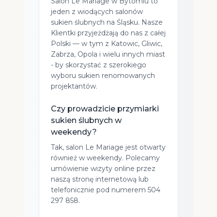
Salon Le Mariage w Bytomiu to
jeden z wiodących salonów
sukien ślubnych na Śląsku. Nasze
Klientki przyjeżdżają do nas z całej
Polski — w tym z Katowic, Gliwic,
Zabrza, Opola i wielu innych miast
- by skorzystać z szerokiego
wyboru sukien renomowanych
projektantów.
Czy prowadzicie przymiarki
sukien ślubnych w
weekendy?
Tak, salon Le Mariage jest otwarty
również w weekendy. Polecamy
umówienie wizyty online przez
naszą stronę internetową lub
telefonicznie pod numerem 504
297 858.