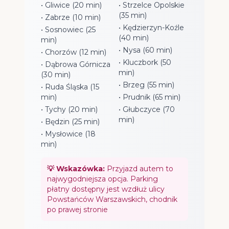
• Gliwice (20 min)
• Strzelce Opolskie
(35 min)
• Zabrze (10 min)
• Kędzierzyn-Koźle
• Sosnowiec (25
(40 min)
min)
• Nysa (60 min)
• Chorzów (12 min)
• Kluczbork (50
• Dąbrowa Górnicza
min)
(30 min)
• Brzeg (55 min)
• Ruda Śląska (15
min)
• Prudnik (65 min)
• Tychy (20 min)
• Głubczyce (70
min)
• Będzin (25 min)
• Mysłowice (18
min)
💡 Wskazówka:
Przyjazd autem to
najwygodniejsza opcja. Parking
płatny dostępny jest wzdłuż ulicy
Powstańców Warszawskich, chodnik
po prawej stronie