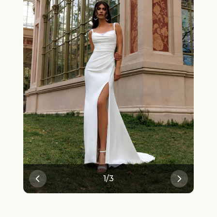
1
/
3