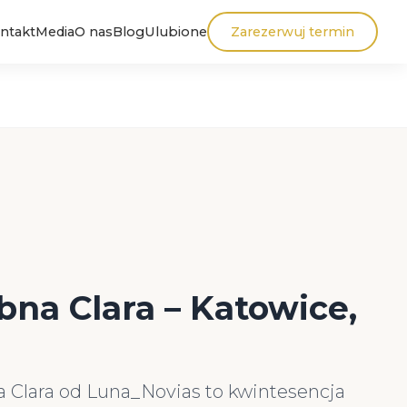
ntakt
Media
O nas
Blog
Ulubione
Zarezerwuj termin
bna Clara – Katowice,
 Clara od Luna_Novias to kwintesencja