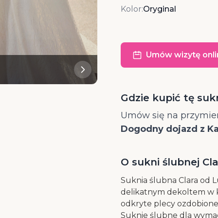
Kolor:
Oryginal
Umów wizytę onli
Gdzie kupić tę suk
Umów się na przymier
Dogodny dojazd z Kat
O sukni ślubnej Cl
Suknia ślubna Clara od L
delikatnym dekoltem w ks
odkryte plecy ozdobione
Suknie ślubne dla wymaga