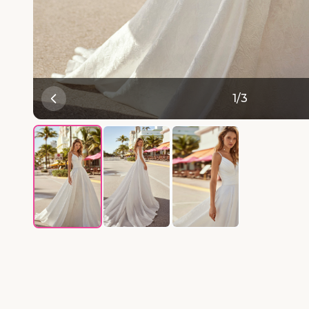
1
/
3