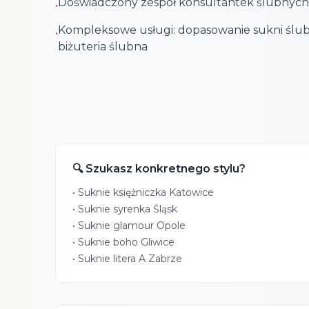
Doświadczony zespół konsultantek ślubnych
•
Kompleksowe usługi: dopasowanie sukni ślub
•
biżuteria ślubna
🔍 Szukasz konkretnego stylu?
•
Suknie księżniczka Katowice
•
Suknie syrenka Śląsk
•
Suknie glamour Opole
•
Suknie boho Gliwice
•
Suknie litera A Zabrze