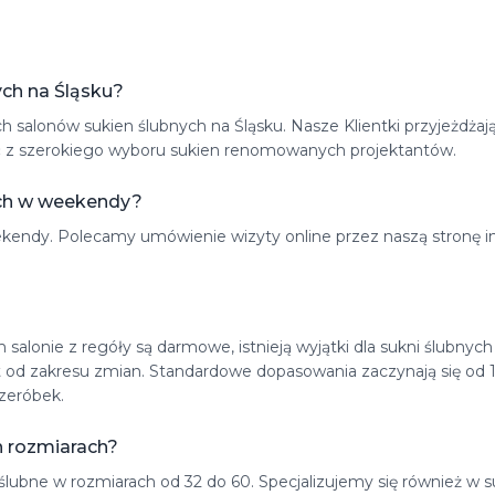
ych na Śląsku?
salonów sukien ślubnych na Śląsku. Nasze Klientki przyjeżdżają 
tać z szerokiego wyboru sukien renomowanych projektantów.
ych w weekendy?
eekendy. Polecamy umówienie wizyty online przez naszą stronę 
salonie z regóły są darmowe, istnieją wyjątki dla sukni ślubny
t od zakresu zmian. Standardowe dopasowania zaczynają się od 
zeróbek.
h rozmiarach?
lubne w rozmiarach od 32 do 60. Specjalizujemy się również w su