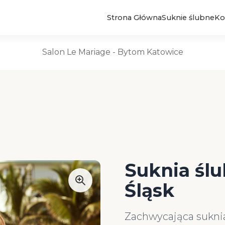
Strona Główna
Suknie ślubne
Ko
Suknie Ślubne
Salon Le Mariage - Bytom Katowice
Suknia ślu
Śląsk
Zachwycająca suknia