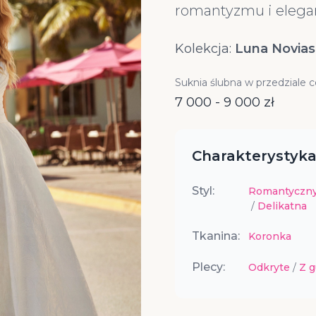
romantyzmu i elegan
Kolekcja:
Luna Novias
Suknia ślubna w przedziale 
7 000 - 9 000 zł
Charakterystyka
Styl:
Romantyczn
/
Delikatna
Tkanina:
Koronka
Plecy:
Odkryte
/
Z g