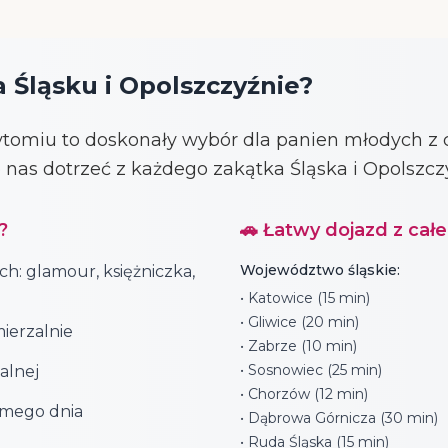
 Śląsku i Opolszczyźnie?
tomiu to doskonały wybór dla panien młodych z c
do nas dotrzeć z każdego zakątka Śląska i Opolszcz
?
🚗 Łatwy dojazd z cał
Województwo śląskie:
ch: glamour, księżniczka,
• Katowice (15 min)
• Gliwice (20 min)
ierzalnie
• Zabrze (10 min)
• Sosnowiec (25 min)
alnej
• Chorzów (12 min)
amego dnia
• Dąbrowa Górnicza (30 min)
• Ruda Śląska (15 min)