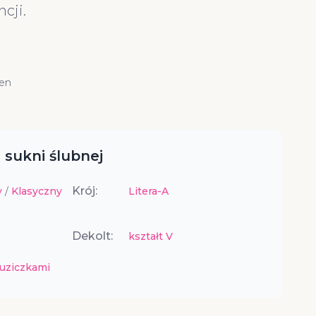
cji.
cen
 sukni ślubnej
Krój:
y
/
Klasyczny
Litera-A
Dekolt:
kształt V
uziczkami