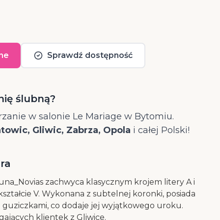
ne
Sprawdź dostępność
nię ślubną?
zanie w salonie Le Mariage w Bytomiu.
owic, Gliwic, Zabrza, Opola
i całej Polski!
ara
una_Novias zachwyca klasycznym krojem litery A i
ztałcie V. Wykonana z subtelnej koronki, posiada
 guziczkami, co dodaje jej wyjątkowego uroku.
jących klientek z Gliwice.