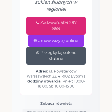
sukien ślubnych w
regionie!
📞 Zadzwoń: 504 297
858
🌐 Umów wizytę online
👗 Przeglądaj suknie
ślubne
Adres:
ul. Powstańców
Warszawskich 22, 41-902 Bytom |
Godziny otwarcia:
Pn-Pt 10:00-
18:00, Sb 10:00-15:00
Zobacz również:
Wszystkie suknie ślubne
Nowości 2026