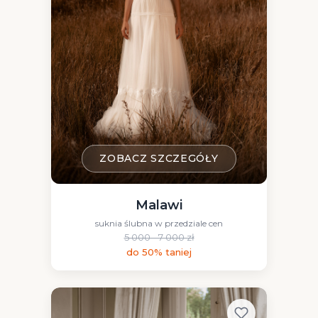
ZOBACZ SZCZEGÓŁY
Malawi
suknia ślubna w przedziale cen
5 000 - 7 000 zł
do 50% taniej