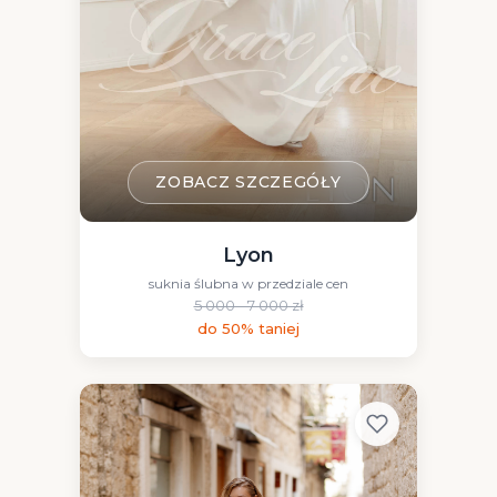
ZOBACZ SZCZEGÓŁY
Lyon
suknia ślubna w przedziale cen
5 000 - 7 000 zł
do 50% taniej