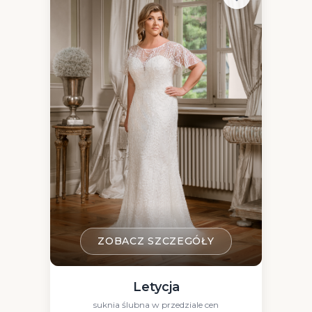
ZOBACZ SZCZEGÓŁY
Letycja
suknia ślubna w przedziale cen