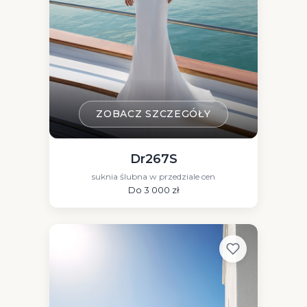
ZOBACZ SZCZEGÓŁY
Dr267S
suknia ślubna w przedziale cen
Do 3 000 zł