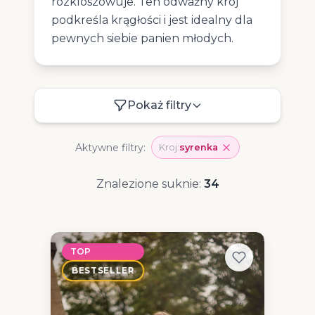
rozkloszowuje. Ten odważny krój
podkreśla krągłości i jest idealny dla
pewnych siebie panien młodych.
Pokaż filtry
Aktywne filtry:
Kroj:
syrenka
Znalezione suknie:
34
TOP
BESTSELLER