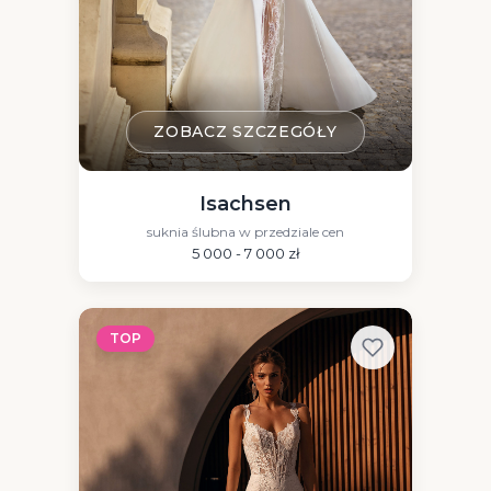
ZOBACZ SZCZEGÓŁY
Isachsen
suknia ślubna w przedziale cen
5 000 - 7 000 zł
TOP