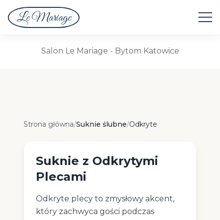
Le Mariage
Suknie Ślubne
Salon Le Mariage - Bytom Katowice
Suknie z Odkrytymi Plecami
Strona główna
/
Suknie ślubne
/
Odkryte
Suknie z Odkrytymi
Plecami
Odkryte plecy to zmysłowy akcent,
który zachwyca gości podczas