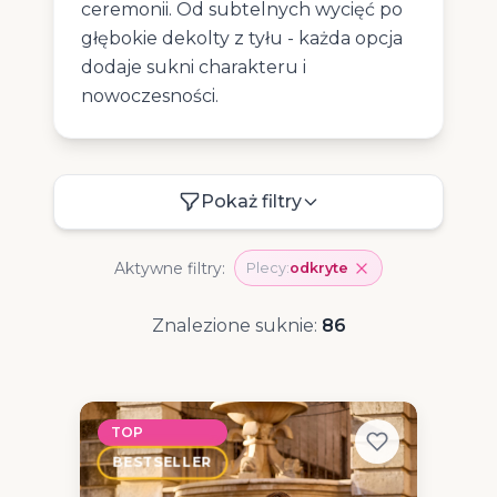
ceremonii. Od subtelnych wycięć po
głębokie dekolty z tyłu - każda opcja
dodaje sukni charakteru i
nowoczesności.
Pokaż filtry
Aktywne filtry:
Plecy:
odkryte
Znalezione suknie:
86
TOP
BESTSELLER